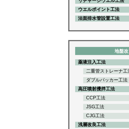
リチャージウエル工法
ウエルポイント工法
法面排水管設置工法
地盤改
薬液注入工法
二重管ストレーナ工
ダブルパッカー工法
高圧噴射攪拌工法
CCP工法
JSG工法
CJG工法
浅層改良工法