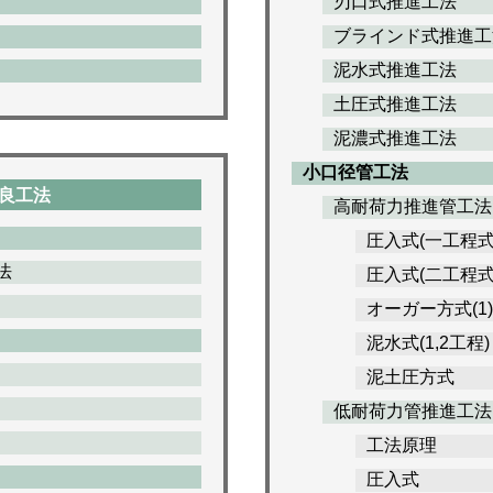
刃口式推進工法
ブラインド式推進工
泥水式推進工法
土圧式推進工法
泥濃式推進工法
小口径管工法
良工法
高耐荷力推進管工法
圧入式(一工程式
法
圧入式(二工程式
オーガー方式(1
泥水式(1,2工程)
泥土圧方式
低耐荷力管推進工法
工法原理
圧入式