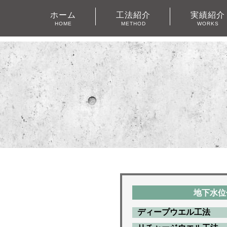
ホーム
工法紹介
実績紹介
HOME
METHOD
WORKS
地下水位
ディープウエル工法